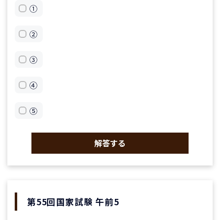
①
②
③
④
⑤
解答する
第55回国家試験 午前5