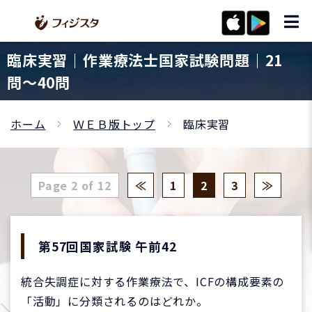
臨床実習｜作業療法士国家試験問題｜21
問〜40問
ホーム
ＷＥＢ版トップ
臨床実習
Page 2 of 12
≪
1
2
3
≫
第57回国家試験 午前42
統合失調症に対する作業療法で、ICFの構成要素の
「活動」に分類されるのはどれか。