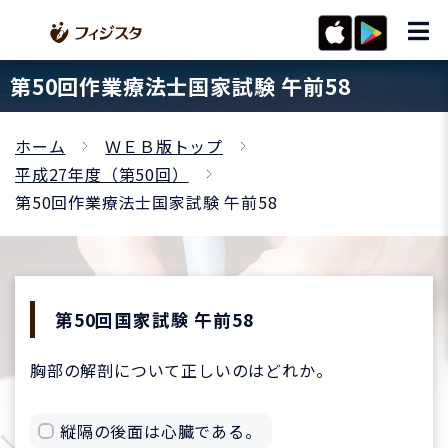
第50回作業療法士国家試験 午前58
ホーム
ＷＥＢ版トップ
平成27年度（第50回）
第50回作業療法士国家試験 午前58
第50回国家試験 午前58
胸部の解剖について正しいのはどれか。
縦隔の後面は心臓である。