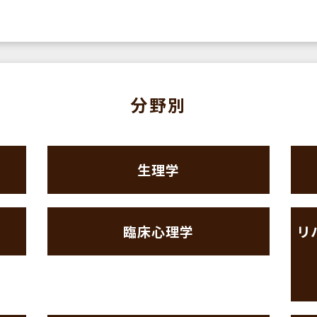
分野別
生理学
臨床心理学
リ