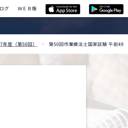
ログ
ＷＥＢ版
27年度（第50回）
第50回作業療法士国家試験 午前49